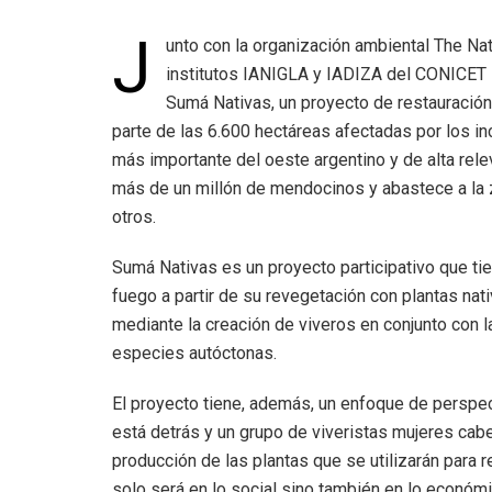
J
unto con la organización ambiental The N
institutos IANIGLA y IADIZA del CONICET 
Sumá Nativas, un proyecto de restauración
parte de las 6.600 hectáreas afectadas por los i
más importante del oeste argentino y de alta rele
más de un millón de mendocinos y abastece a la z
otros.
Sumá Nativas es un proyecto participativo que ti
fuego a partir de su revegetación con plantas nati
mediante la creación de viveros en conjunto con 
especies autóctonas.
El proyecto tiene, además, un enfoque de perspec
está detrás y un grupo de viveristas mujeres cabe
producción de las plantas que se utilizarán para 
solo será en lo social sino también en lo económi